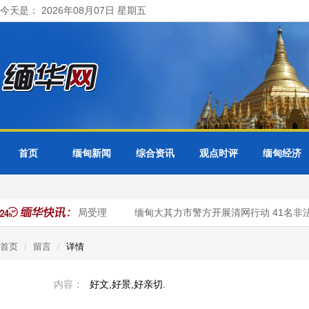
今天是： 2026年08月07日 星期五
首页
缅甸新闻
综合资讯
观点时评
缅甸经济
内比都及各省邦分局受理
缅甸大其力市警方开展清网行动 41名非
首页
留言
详情
内容：
好文,好景,好亲切.