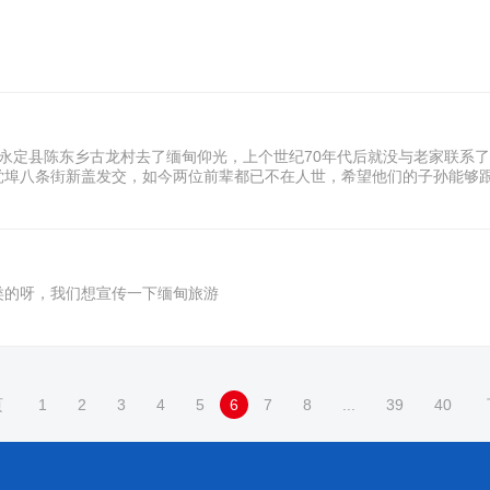
岩市永定县陈东乡古龙村去了缅甸仰光，上个世纪70年代后就没与老家联
埠八条街新盖发交，如今两位前辈都已不在人世，希望他们的子孙能够跟老家
类的呀，我们想宣传一下缅甸旅游
页
1
2
3
4
5
6
7
8
...
39
40