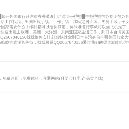
就行█帮开外国银行账户帮办香港澳门台湾身份护照█帮办护照帮办签证帮办
能正常生活工作找我，出国出境手续。工作手续。移民定居手续。买房手续，
个国家需要什么手续我都可以给你搞定，你只准备行李就可以坐飞机走了
方式安排快速出境去欧洲，美洲，大洋洲，东南亚国家生活工作，到日本台湾
2667840156找我给你安排,让你快速拿到日本台湾身份护照美国加
蟆方式漫长等待，找我联系QQ2667840156通过我们的渠道就能给
9.com/zc 免费注册→免费体验→开通网站(只要会打字,产品卖全球)