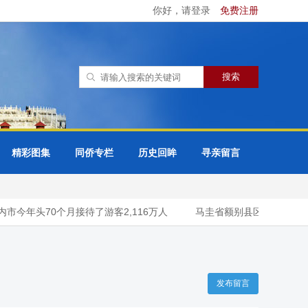
你好，请登录
免费注册
精彩图集
同侨专栏
历史回眸
寻亲留言
市今年头70个月接待了游客2,116万人
马圭省额别县区今年雨季规
发布留言