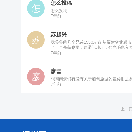
怎么投稿
怎么投稿
7年前
苏赵兴
我爷爷的几个兄弟1930左右,从福建省龙
号，二是蘇彩棠，原通讯地址：仰光毛鼠良党
7年前
廖雪
想问问您们有没有关于缅甸旅游的宣传册之
7年前
上一