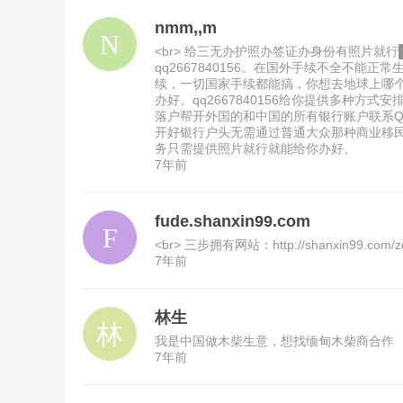
nmm,,m
<br> 给三无办护照办签证办身份有照片
qq2667840156。在国外手续不全不
续，一切国家手续都能搞，你想去地球上哪
办好。qq2667840156给你提供多种
落户帮开外国的和中国的所有银行账户联系QQ
开好银行户头无需通过普通大众那种商业移民蛤
务只需提供照片就行就能给你办好、
7年前
fude.shanxin99.com
<br> 三步拥有网站：http://shanxin9
7年前
林生
我是中国做木柴生意，想找缅甸木柴商合作
7年前