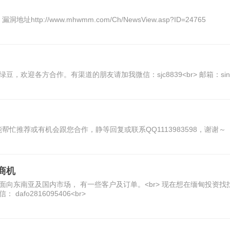
://www.mhwmm.com/Ch/NewsView.asp?ID=24765
迎各方合作。有渠道的朋友请加我微信：sjc8839<br> 邮箱：sinking
忙推荐或有机会跟您合作，静等回复或联系QQ1113983598，谢谢～
商机
向东南亚及国内市场， 有一些客户及订单。<br> 现在想在缅甸投资找找商
信： dafo2816095406<br>