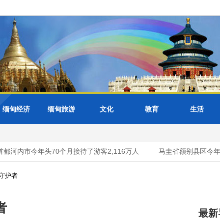
缅甸经济
缅甸旅游
文化
教育
生活
河内市今年头70个月接待了游客2,116万人
马圭省额别县区今年雨
守护者
者
最新