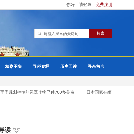
你好，请登录
免费注册
精彩图集
同侨专栏
历史回眸
寻亲留言
季规划种植的绿豆作物已种700多英亩
日本国家在缅甸的投资及一
导读