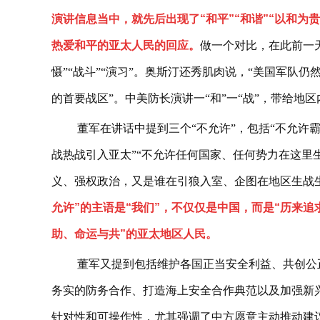
演讲信息当中，就先后出现了“和平”“和谐”“以和为
热爱和平的亚太人民的回应。
做一个对比，在此前一
慑”“战斗”“演习”。奥斯汀还秀肌肉说，“美国军队
的首要战区”。中美防长演讲一“和”一“战”，带给地
董军在讲话中提到三个“不允许”，包括“不允许
战热战引入亚太”“不允许任何国家、任何势力在这里
义、强权政治，又是谁在引狼入室、企图在地区生战
允许”的主语是“我们”，不仅仅是中国，而是“历来
助、命运与共”的亚太地区人民。
董军又提到包括维护各国正当安全利益、共创公
务实的防务合作、打造海上安全合作典范以及加强新兴
针对性和可操作性，尤其强调了中方愿意主动推动建