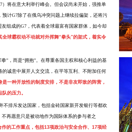
（G7）将在意大利举行峰会。但会议尚未开始，强推单
，预计G7除了在俄乌冲突问题上继续拉偏架，还将污
盟友组成的G7，代表着全球最富有国家群体，如今却
其全球霸权动不动就对外挥舞“拳头”的架式，着实令
挥拳”，而是“拥抱”。在尊重各国主权和核心利益的基
路的诚意中展开人文交流，在平等互利、不附加任何
身是一种开放性的制度安排，不是非友即敌的阵营，
站队的压力。
并不排斥发达国家，包括金砖国家新开发银行等都欢
、不再愿意只是被动地作为国际体系的参与者之
合作的工作重点，包括13项政治与安全合作、17项经