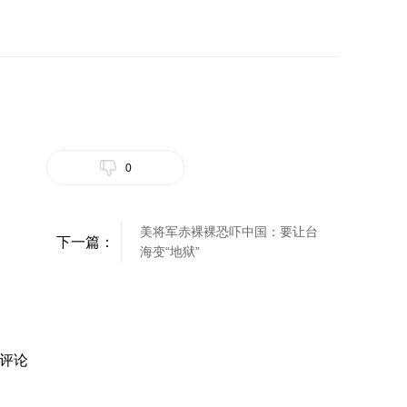
0
美将军赤裸裸恐吓中国：要让台
下一篇：
海变“地狱”
评论