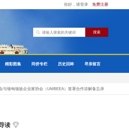
你好，请登录
免费注册
精彩图集
同侨专栏
历史回眸
寻亲留言
缅甸缅族企业家协会（UMBEEA）签署合作谅解备忘录
42万多名
导读