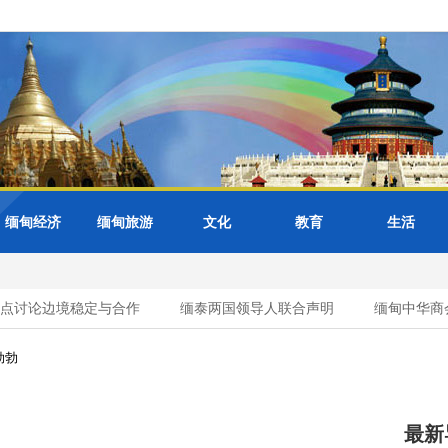
缅甸经济
缅甸旅游
文化
教育
生活
讨论边境稳定与合作
缅泰两国领导人联合声明
缅甸中华商会与
勃勃
最新