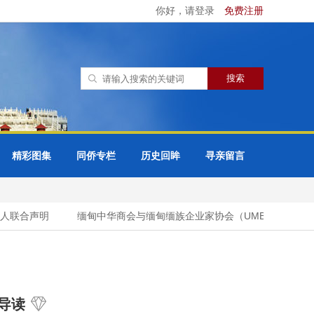
你好，请登录
免费注册
精彩图集
同侨专栏
历史回眸
寻亲留言
联合声明
缅甸中华商会与缅甸缅族企业家协会（UMBEEA）签署合
导读