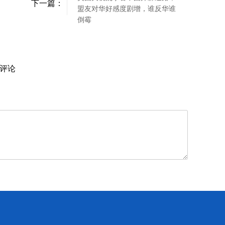
下一篇：
盟友对华好感度剧增，谁反华谁
倒霉
评论