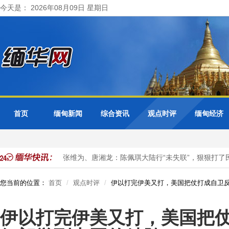
今天是： 2026年08月09日 星期日
首页
缅甸新闻
综合资讯
观点时评
缅甸经济
务合作会议
张维为、唐湘龙：陈佩琪大陆行“未失联”，狠狠打了民进
您当前的位置：
首页
观点时评
伊以打完伊美又打，美国把仗打成自卫
伊以打完伊美又打，美国把