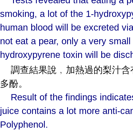
Tests revealed that eating a p
smoking, a lot of the 1-hydroxyp
human blood will be excreted via 
not eat a pear, only a very small
hydroxypyrene toxin will be disc
調查結果說﹐加熱過的梨汁含
多酚。
Result of the findings indicat
juice contains a lot more anti-c
Polyphenol.