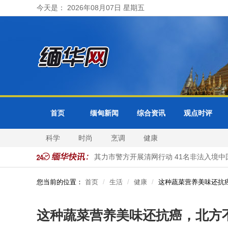
今天是： 2026年08月07日 星期五
首页
缅甸新闻
综合资讯
观点时评
科学
时尚
烹调
健康
省邦分局受理
缅甸大其力市警方开展清网行动 41名非法入境中国公
您当前的位置：
首页
生活
健康
这种蔬菜营养美味还抗
这种蔬菜营养美味还抗癌，北方