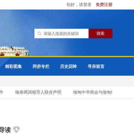
你好，请登录
免费注册
精彩图集
同侨专栏
历史回眸
寻亲留言
缅泰两国领导人联合声明
缅甸中华商会与缅甸缅族企业家协会（
导读