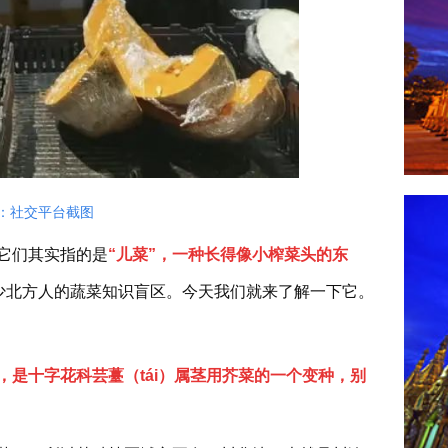
：社交平台截图
它们其实指的是
“儿菜”，一种长得像小榨菜头的东
少北方人的蔬菜知识盲区。今天我们就来了解一下它。
，是十字花科芸薹（tái）属茎用芥菜的一个变种，别