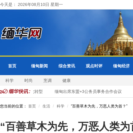
今天是： 2026年08月10日 星期一
首页
缅甸新闻
综合资讯
观点时评
缅甸经济
科学
时尚
烹调
健康
市政服务数字化转型
缅甸出席东盟+3公务员事务合作会议
张
您当前的位置：
首页
生活
科学
“百善草木为先，万恶人类为首？”
“百善草木为先，万恶人类为