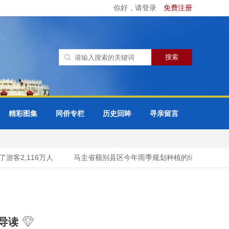
你好，请登录
免费注册
精彩图集
同侨专栏
历史回眸
寻亲留言
2,116万人
马圭省额别县区今年雨季规划种植的绿豆作物已种70
导读