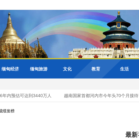
缅甸经济
缅甸旅游
文化
教育
生活
年内预估可达到3440万人
越南国家首都河内市今年头70个月接待了游客
考成绩发榜
最新