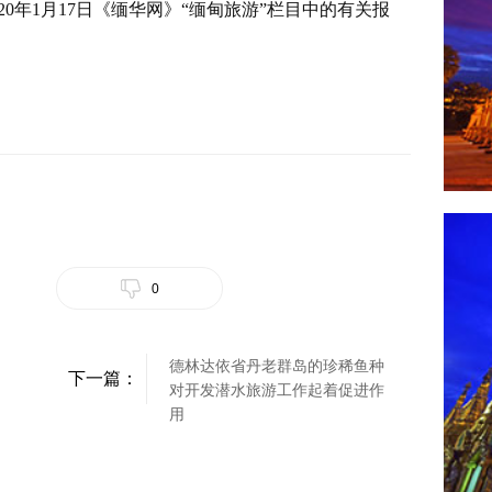
20年1月17日《缅华网》“缅甸旅游”栏目中的有关报
0
德林达依省丹老群岛的珍稀鱼种
下一篇：
对开发潜水旅游工作起着促进作
用