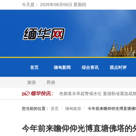
今天是： 2026年08月06日 星期四
首页
缅甸新闻
综合资讯
观点时评
旅游
民俗
莱6日抵泰展开正式访问
色都基水库超警戒水位 曼德勒省紧急疏散
您当前的位置：
首页
缅甸旅游
今年前来瞻仰仰光博直塘佛
今年前来瞻仰仰光博直塘佛塔的