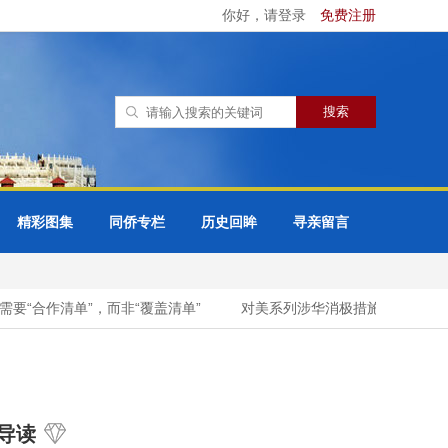
你好，请登录
免费注册
精彩图集
同侨专栏
历史回眸
寻亲留言
要“合作清单”，而非“覆盖清单”
对美系列涉华消极措施，实施反制
导读