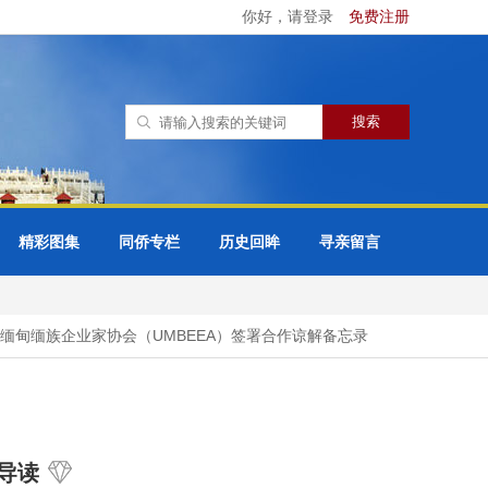
你好，请登录
免费注册
精彩图集
同侨专栏
历史回眸
寻亲留言
甸缅族企业家协会（UMBEEA）签署合作谅解备忘录
42万多名国
导读