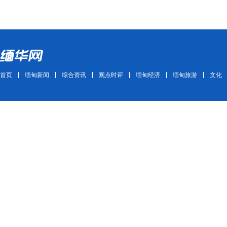
首页
缅甸新闻
综合资讯
观点时评
缅甸经济
缅甸旅游
文化
Copyright ©2011~2021 mhwmm.com All Rights Reserved 版权所有 缅华网
ICP备案号：苏ICP备11007827号