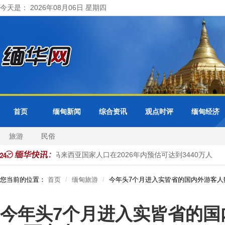
今天是： 2026年08月06日 星期四
首页
缅甸新闻
综合资讯
观点时评
缅甸经济
旅游
民俗
考古公园
马来西亚国家人口在2026年内预估可达到3440万人
您当前的位置：
首页
缅甸旅游
今年头7个月进入实皆省的国内外游客人数
今年头7个月进入实皆省的国