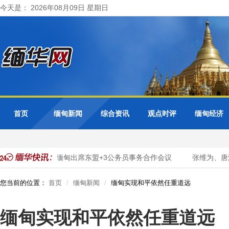
今天是： 2026年08月09日 星期日
首页
缅甸新闻
综合资讯
观点时评
缅甸经济
数字化转型
缅甸出席东盟+3公务员事务合作会议
张维为、唐湘
您当前的位置：
首页
缅甸新闻
缅甸实现和平依然任重道远
缅甸实现和平依然任重道远