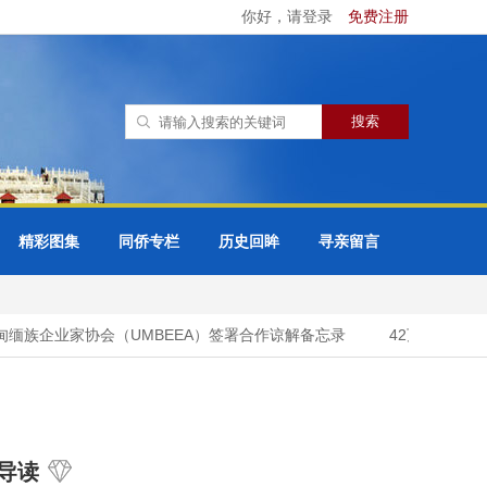
你好，请登录
免费注册
精彩图集
同侨专栏
历史回眸
寻亲留言
缅族企业家协会（UMBEEA）签署合作谅解备忘录
42万多名国际
导读