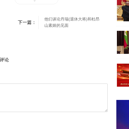
他们谈论丹瑞(退休大将)和杜昂
下一篇：
山素姬的见面
评论