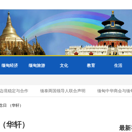
缅甸经济
缅甸旅游
文化
教育
生活
边境稳定与合作
缅泰两国领导人联合声明
缅甸中华商会与缅甸
念日 （华轩）
（华轩）
最新