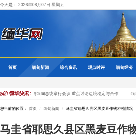
今天是： 2026年08月07日 星期五
首页
缅甸新闻
综合资讯
观点时评
缅甸经济
泰国总理与缅甸总统举行会谈 重点讨论边境稳定与合作
缅泰
您当前的位置：
首页
缅甸新闻
马圭省耶思久县区黑麦豆作物种植情况
马圭省耶思久县区黑麦豆作