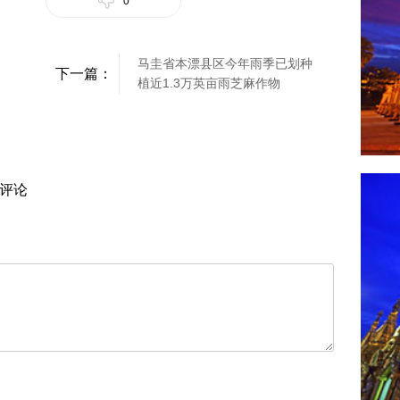
0
马圭省本漂县区今年雨季已划种
下一篇：
植近1.3万英亩雨芝麻作物
评论