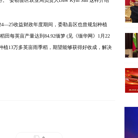
勒县区农业局负责人Daw Kyin San 这样介绍
24—25收益财政年度期间，委勒县区也曾规划种植
的稻田每英亩产量达到84.92缅箩 (见《缅华网》1月22
划种植13万多英亩雨季稻，期望能够获得好收成，解决