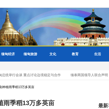
缅甸经济
缅甸旅游
文化
教育
生活
总统举行会谈 重点讨论边境稳定与合作
缅泰两国领导人联合声明
划种植雨季稻13万多英亩
雨季稻13万多英亩
最新