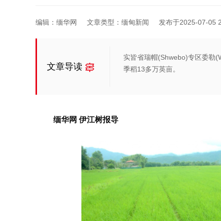
编辑：缅华网
文章类型：缅甸新闻
发布于2025-07-05 2
实皆省瑞帽(Shwebo)专区委勒
文章导读
季稻13多万英亩。
缅华网 伊
江树
报导