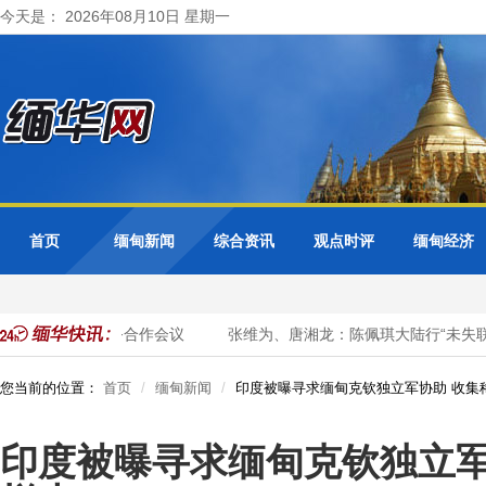
今天是： 2026年08月10日 星期一
首页
缅甸新闻
综合资讯
观点时评
缅甸经济
盟+3公务员事务合作会议
张维为、唐湘龙：陈佩琪大陆行“未失联
您当前的位置：
首页
缅甸新闻
印度被曝寻求缅甸克钦独立军协助 收集
印度被曝寻求缅甸克钦独立军