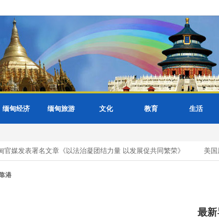
缅甸经济
缅甸旅游
文化
教育
生活
官媒发表署名文章《以法治凝团结力量 以发展促共同繁荣》
美国用
靠港
最新