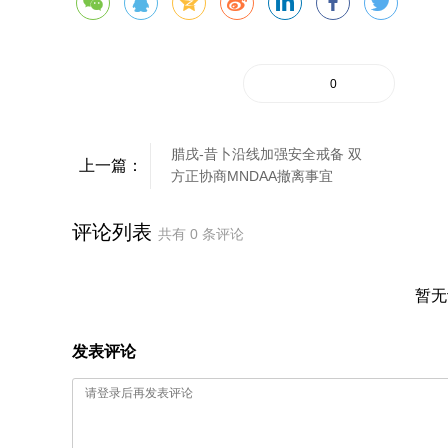
0
腊戌-昔卜沿线加强安全戒备 双
上一篇：
方正协商MNDAA撤离事宜
评论列表
共有
0
条评论
暂无
发表评论