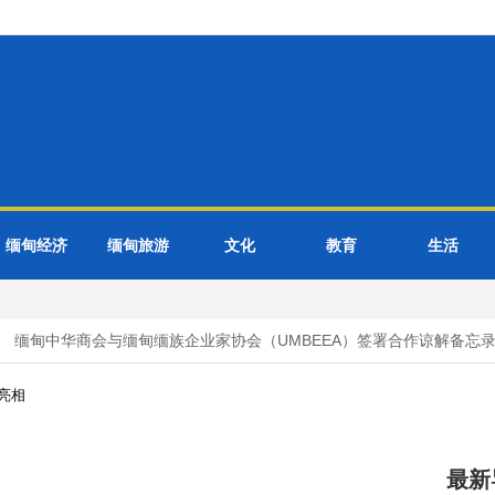
缅甸经济
缅甸旅游
文化
教育
生活
缅甸中华商会与缅甸缅族企业家协会（UMBEEA）签署合作谅解备忘录
亮相
最新