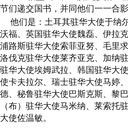
节们递交国书，并同他们一一合
他们是：土耳其驻华大使于纳
沃福、英国驻华大使魏磊、伊拉
浦路斯驻华大使索菲亚努、毛里
洛伐克驻华大使莱齐亚克、加纳
驻华大使埃姆武拉、韩国驻华大
使卡夫拉尔、瑞士驻华大使马婷
德、秘鲁驻华大使巴斯克斯、黎
（布）驻华大使马米纳、莱索托
大使佐温敏。