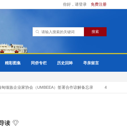
你好，请登录
免费注册
精彩图集
同侨专栏
历史回眸
寻亲留言
缅族企业家协会（UMBEEA）签署合作谅解备忘录
42万多名国际
导读