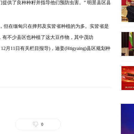
提供了良种种籽并指导他们预防虫害。” 明景县区县
，但在缅甸只在掸邦及实皆省种植的为多。实皆省是
，有不少县区也种植了这大豆作物，其中茂叻
12月11日有关栏目报导)，迪姜(Htigyaing)县区规划种
0