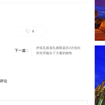
0
伊洛瓦底省礼德耶县区4月份向
下一篇：
仰光市输出了大量的鲥鱼
评论