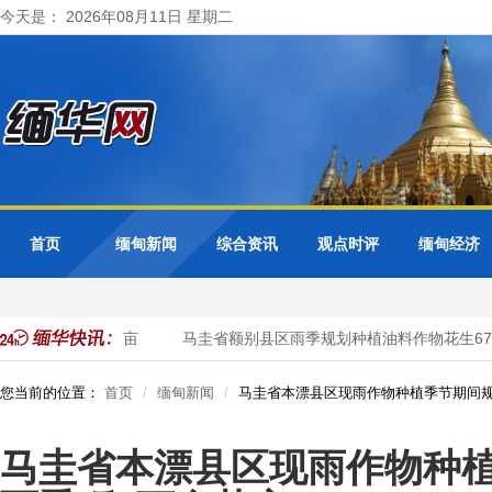
今天是： 2026年08月11日 星期二
首页
缅甸新闻
综合资讯
观点时评
缅甸经济
英亩已种7千多英亩
马圭省额别县区雨季规划种植油料作物花生679
您当前的位置：
首页
缅甸新闻
马圭省本漂县区现雨作物种植季节期间规
马圭省本漂县区现雨作物种