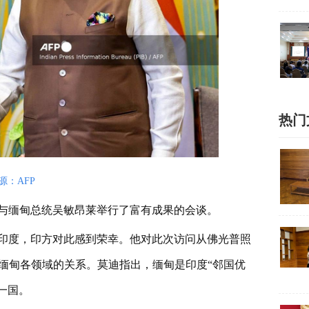
热门
源：AFP
与缅甸总统吴敏昂莱举行了富有成果的会谈。
印度，印方对此感到荣幸。他对此次访问从佛光普照
缅甸各领域的关系。莫迪指出，缅甸是印度“邻国优
一国。