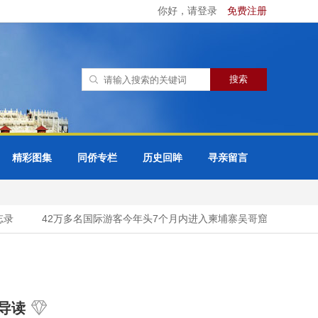
你好，请登录
免费注册
精彩图集
同侨专栏
历史回眸
寻亲留言
录
42万多名国际游客今年头7个月内进入柬埔寨吴哥窟考古公园
导读