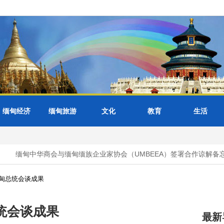
缅甸经济
缅甸旅游
文化
教育
生活
缅甸中华商会与缅甸缅族企业家协会（UMBEEA）签署合作谅解备忘
甸总统会谈成果
统会谈成果
最新