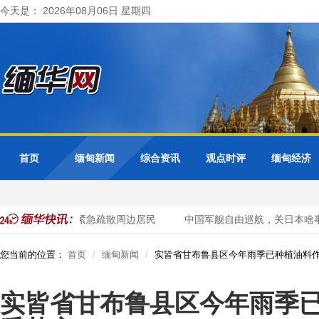
今天是： 2026年08月06日 星期四
首页
缅甸新闻
综合资讯
观点时评
缅甸经济
戒水位 曼德勒省紧急疏散周边居民
中国军舰自由巡航，关日本啥事
您当前的位置：
首页
缅甸新闻
实皆省甘布鲁县区今年雨季已种植油料作
实皆省甘布鲁县区今年雨季已