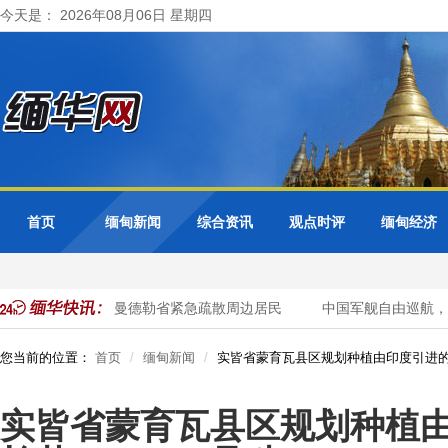
今天是： 2026年08月06日 星期四
首页
缅甸新闻
综合资讯
观点时评
缅甸经济
水库超警戒水位 曼德勒省紧急疏散周边居民
中国军舰自由巡航，
您当前的位置：
首页
缅甸新闻
实皆省蒙育瓦县区规划种植由印度引进的长
实皆省蒙育瓦县区规划种植