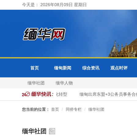
今天是： 2026年08月09日 星期日
首页
缅甸新闻
综合资讯
观点时评
缅华社团
缅华人物
比都全面推进市政服务数字化转型
缅甸出席东盟+3公务员事务合作
您当前的位置：
首页
同侨专栏
缅华社团
缅华社团