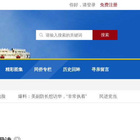
你好，请登录
免费注册
精彩图集
同侨专栏
历史回眸
寻亲留言
脸
爆料：美副防长想访华，“非常执着”
民进党当局挥霍重金为“