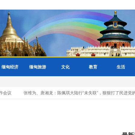
缅甸经济
缅甸旅游
文化
教育
生活
会议
张维为、唐湘龙：陈佩琪大陆行“未失联”，狠狠打了民进党的