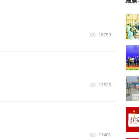
最新
15750
17826
17401