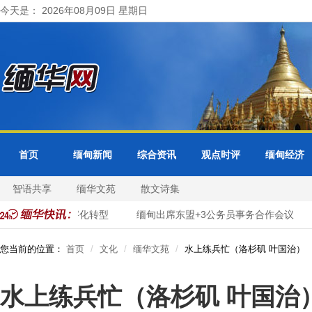
今天是： 2026年08月09日 星期日
首页
缅甸新闻
综合资讯
观点时评
缅甸经济
智语共享
缅华文苑
散文诗集
进市政服务数字化转型
缅甸出席东盟+3公务员事务合作会议
您当前的位置：
首页
文化
缅华文苑
水上练兵忙（洛杉矶 叶国治）
水上练兵忙（洛杉矶 叶国治