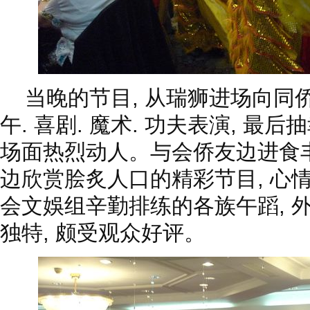
当晚的节目, 从瑞狮进场向同
午. 喜剧. 魔术. 功夫表演, 最后
场面热烈动人。与会侨友边进食
边欣赏脍炙人口的精彩节目, 心情
会文娛组辛勤排练的各族午蹈, 外
独特, 颇受观众好评。