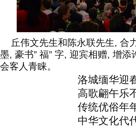
丘伟文先生和陈永联先生, 合
墨, 豪书” 福” 字, 迎宾相赠, 
会客人青睐。
洛城缅华迎
高歌翩午乐
传统优俗年
中华文化代