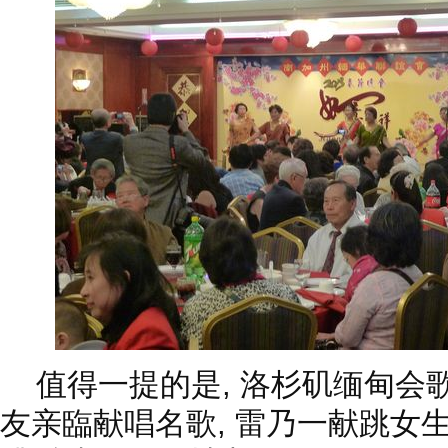
值得一提的是, 洛杉矶缅甸会
友亲臨献唱名歌, 雷乃一献跳女生