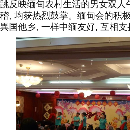
跳反映缅甸农村生活的男女双人午,
稽, 均获热烈鼓掌。缅甸会的积极
異国他乡, 一样中缅友好, 互相支