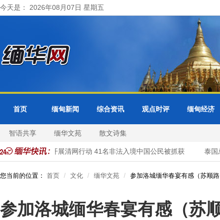
今天是： 2026年08月07日 星期五
首页
缅甸新闻
综合资讯
观点时评
缅甸经济
智语共享
缅华文苑
散文诗集
大其力市警方开展清网行动 41名非法入境中国公民被抓获
泰国总
您当前的位置：
首页
文化
缅华文苑
参加洛城缅华春宴有感（苏顺路
参加洛城缅华春宴有感（苏顺