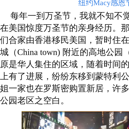
纽约Macy感恩
每年一到万圣节，我就不知不
在美国惊度万圣节的亲身经历。那是1
们合家由香港移民美国，暂时住
城（China town) 附近的高地公园（Hi
原是华人集住的区域，随着时间
上有了进展，纷纷东移到蒙特利
姐一家也在罗斯密购置新居，许
公园老区之空白。