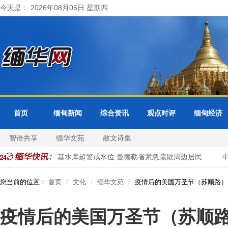
今天是： 2026年08月06日 星期四
首页
缅甸新闻
综合资讯
观点时评
缅甸经济
智语共享
缅华文苑
散文诗集
访问
色都基水库超警戒水位 曼德勒省紧急疏散周边居民
中国
您当前的位置：
首页
文化
缅华文苑
疫情后的美国万圣节（苏顺路）
疫情后的美国万圣节（苏顺