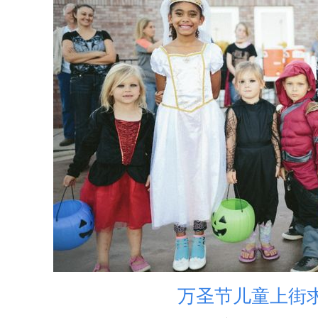
万圣节儿童上街