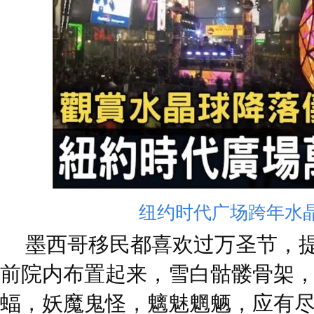
纽约时代广场跨年水
墨西哥移民都喜欢过万圣节，提
前院内布置起来，雪白骷髅骨架
蝠，妖魔鬼怪，魑魅魍魉，应有