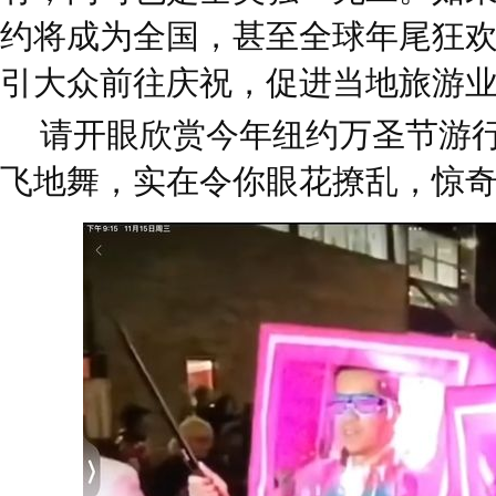
约将成为全国，甚至全球年尾狂
引大众前往庆祝，促进当地旅游
请开眼欣赏今年纽约万圣节游
飞地舞，实在令你眼花撩乱，惊