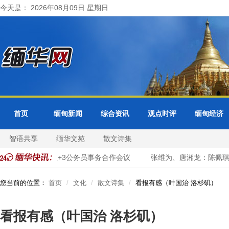
今天是： 2026年08月09日 星期日
首页
缅甸新闻
综合资讯
观点时评
缅甸经济
智语共享
缅华文苑
散文诗集
缅甸出席东盟+3公务员事务合作会议
张维为、唐湘龙：陈佩琪大
您当前的位置：
首页
文化
散文诗集
看报有感（叶国治 洛杉矶）
看报有感（叶国治 洛杉矶）