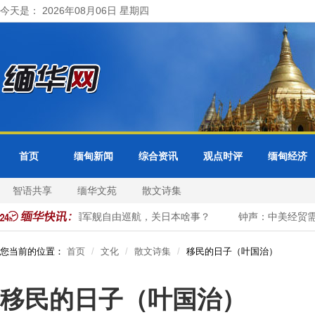
今天是： 2026年08月06日 星期四
首页
缅甸新闻
综合资讯
观点时评
缅甸经济
智语共享
缅华文苑
散文诗集
边居民
中国军舰自由巡航，关日本啥事？
钟声：中美经贸需要
您当前的位置：
首页
文化
散文诗集
移民的日子（叶国治）
移民的日子（叶国治）