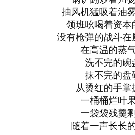
抽风机猛吸着油
领班吆喝着资本
没有枪弹的战斗在
在高温的蒸
洗不完的碗
抹不完的盘
从烫红的手掌
一桶桶烂叶
一袋袋残羹
随着一声长长