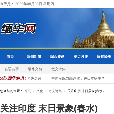
今天是： 2026年08月06日 星期四
首页
缅甸新闻
综合资讯
观点时评
缅甸经济
智语共享
缅华文苑
散文诗集
曼德勒省紧急疏散周边居民
中国军舰自由巡航，关日本啥事？
您当前的位置：
首页
文化
散文诗集
关注印度 末日景象(春水)
关注印度 末日景象(春水)