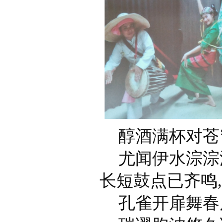
醇酒满杯对苍
尤闻伊水淙淙
长短鼓点已齐鸣
孔雀开扉舞春