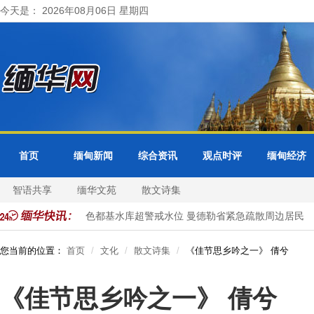
今天是： 2026年08月06日 星期四
首页
缅甸新闻
综合资讯
观点时评
缅甸经济
智语共享
缅华文苑
散文诗集
展开正式访问
色都基水库超警戒水位 曼德勒省紧急疏散周边居民
您当前的位置：
首页
文化
散文诗集
《佳节思乡吟之一》 倩兮
《佳节思乡吟之一》 倩兮