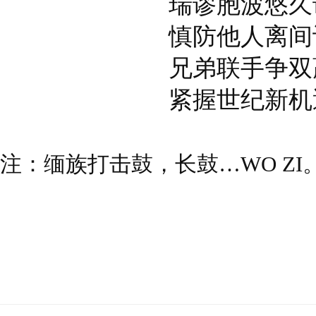
瑞谬胞波悠久
慎防他人离间
兄弟联手争双
紧握世纪新机
注：缅族打击鼓，长鼓…WO ZI。