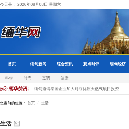
今天是： 2026年08月08日 星期六
首页
缅甸新闻
综合资讯
观点时评
缅甸经济
科学
时尚
烹调
健康
由曼谷接管
缅甸邀请泰国企业加大对缅优质天然气项目投资
您当前的位置：
首页
生活
生活