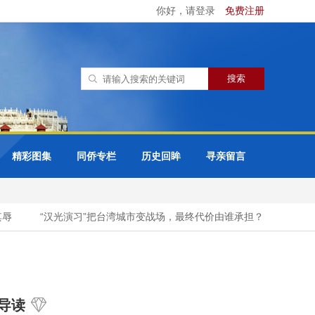
你好，请登录
免费注册
精彩图集
同侨专栏
历史回眸
寻亲留言
“汉光演习”把台湾城市变战场，最终代价由谁承担？
赖清德登
导读