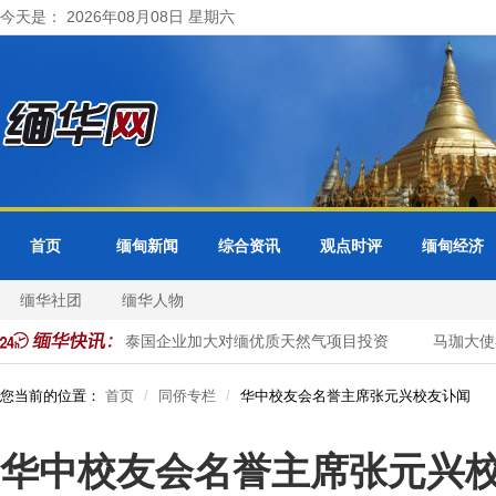
今天是： 2026年08月08日 星期六
首页
缅甸新闻
综合资讯
观点时评
缅甸经济
缅华社团
缅华人物
管
缅甸邀请泰国企业加大对缅优质天然气项目投资
马珈大使在
您当前的位置：
首页
同侨专栏
华中校友会名誉主席张元兴校友讣闻
华中校友会名誉主席张元兴