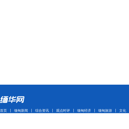
首页
缅甸新闻
综合资讯
观点时评
缅甸经济
缅甸旅游
文化
Copyright ©2011~2021 mhwmm.com All Rights Reserved 版权所有 缅华网