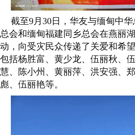
截至9月30日，华友与缅甸中
总会和缅甸福建同乡总会在燕丽
动，向受灾民众传递了关爱和希
包括杨胜富、黄少龙、伍丽秋、
慧、陈小州、黄丽萍、洪安强、
彪、伍丽艳等。