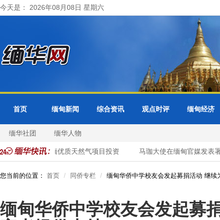
今天是： 2026年08月08日 星期六
首页
缅甸新闻
综合资讯
观点时评
缅甸经济
缅华社团
缅华人物
国企业加大对缅优质天然气项目投资
马珈大使在缅甸官媒发表署名
您当前的位置：
首页
同侨专栏
缅甸华侨中学校友会发起募捐活动 继续
缅甸华侨中学校友会发起募捐