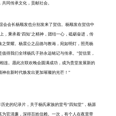
，共同传承文化，贡献社会。
谊会会长杨顺发也分别发来了贺信。杨顺发在贺信中
上，秉承着‘四知’之精神，团结一心，砥砺奋进，传
族之荣耀。杨震公之品德与教诲，宛如明灯，照亮杨
是值得我们全球杨氏子孙永远铭记与传承。”贺信里，
紧相连。愿此次联欢晚会圆满成功，成为贵堂发展新的
精神在新时代焕发出更加璀璨的光芒！”
年历史的纪录片，关于杨氏家族的堂号“四知堂”，杨源
其为官清廉，深得百姓信赖。一次，有个人在夜里带