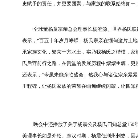
史赋予的责任，并更要团聚，与家族的联系始终如一
全球董杨童宗亲总会理事长杨澄源、世界杨氏联
表示，“百五十年岁月峥嵘，杨氏宗亲在缅甸这片土地
承家族文化，繁荣一方水土，实乃我杨氏之楷模，家
氏后裔前行之路，在贵堂的发展历程中熠熠生辉，更
还表示，“今虽未能亲临盛会，然我心与诸位宗亲紧
里程碑，让杨氏家族的荣耀在缅甸继续闪耀，让四知
晚会中还播放了关于杨震公及杨氏四知总堂150
美理事长如是介绍。东汉时期，杨震任荆州刺史，因