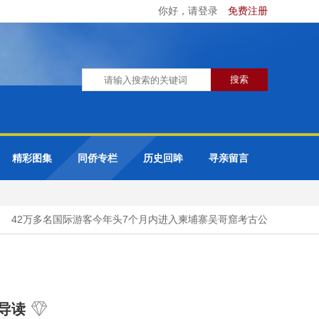
你好，请登录
免费注册
精彩图集
同侨专栏
历史回眸
寻亲留言
42万多名国际游客今年头7个月内进入柬埔寨吴哥窟考古公园
马来
导读