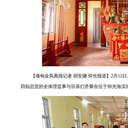
【缅甸金凤凰报记者 胡安娜 仰光报道】2月1
四知总堂的全体理监事与宗亲们齐聚在位于仰光海滨街