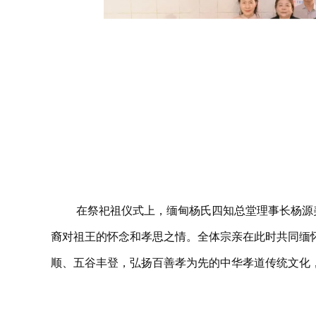
在祭祀祖仪式上，缅甸杨氏四知总堂理事长杨源
裔对祖王的怀念和孝思之情。全体宗亲在此时共同缅
顺、五谷丰登，弘扬百善孝为先的中华孝道传统文化