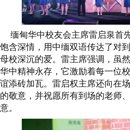
缅甸华中校友会主席雷启泉首
饱含深情，用中缅双语传达了对
母校深沉的爱。雷主席强调，虽
华中精神永存，它激励着每一位
谊添砖加瓦。雷启权主席还向在
的敬意，并祝愿所有到场的老师
意。