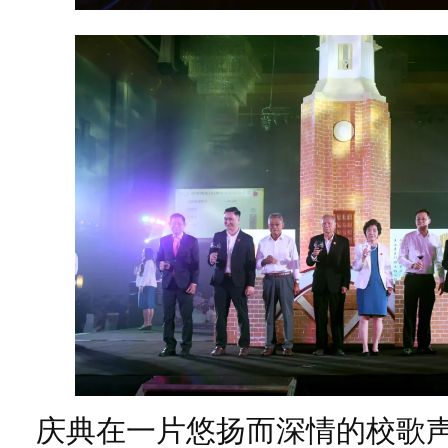
庆典在一片悠扬而深情的校歌