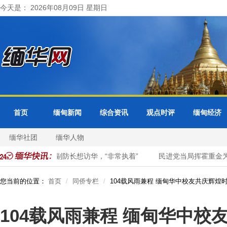
今天是： 2026年08月09日 星期日
首页
缅甸新闻
综合资讯
观点时评
缅甸经济
缅华社团
缅华人物
爆料：美副防长想访华，“非常执着”
民进党当局挥霍重金为“台独”
您当前的位置：
首页
同侨专栏
104载风雨兼程 缅甸华中校友共庆辉煌
104载风雨兼程 缅甸华中校