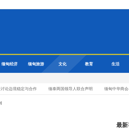
缅甸经济
缅甸旅游
文化
教育
生活
讨论边境稳定与合作
缅泰两国领导人联合声明
缅甸中华商会与
则
最新