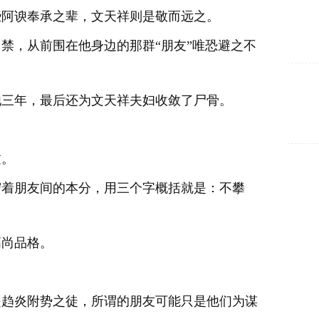
些阿谀奉承之辈，文天祥则是敬而远之。
禁，从前围在他身边的那群“朋友”唯恐避之不
他三年，最后还为文天祥夫妇收敛了尸骨。
过。
守着朋友间的本分，用三个字概括就是：不攀
高尚品格。
：
是趋炎附势之徒，所谓的朋友可能只是他们为谋