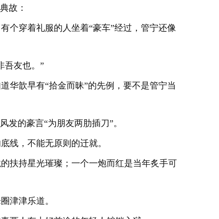
的典故：
有个穿着礼服的人坐着“豪车”经过，管宁还像
非吾友也。”
道华歆早有“拾金而昧”的先例，要不是管宁当
风发的豪言“为朋友两肋插刀”。
的底线，不能无原则的迁就。
龙的扶持星光璀璨；一个一炮而红是当年炙手可
乐圈津津乐道。