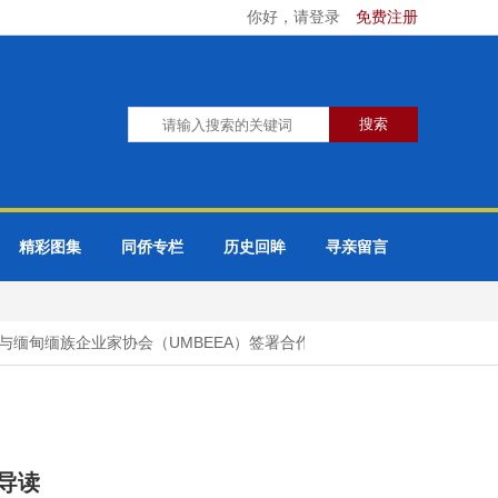
你好，请登录
免费注册
精彩图集
同侨专栏
历史回眸
寻亲留言
缅甸缅族企业家协会（UMBEEA）签署合作谅解备忘录
42万多名
导读