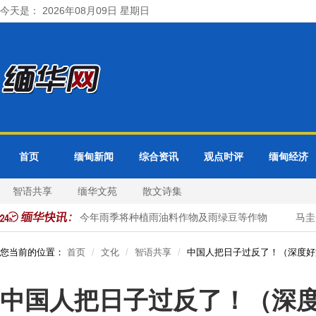
今天是： 2026年08月09日 星期日
首页
缅甸新闻
综合资讯
观点时评
缅甸经济
智语共享
缅华文苑
散文诗集
勃固省德宫县区今年雨季将种植雨油料作物及雨绿豆等作物
马圭省
您当前的位置：
首页
文化
智语共享
中国人把日子过反了！（深度好
中国人把日子过反了！（深