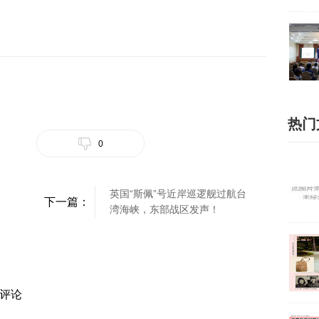
热门
0
英国“斯佩”号近岸巡逻舰过航台
下一篇：
湾海峡，东部战区发声！
评论