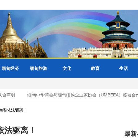
缅甸经济
缅甸旅游
文化
教育
生活
合声明
缅甸中华商会与缅甸缅族企业家协会（UMBEEA）签署合作
海警依法驱离！
依法驱离！
最新