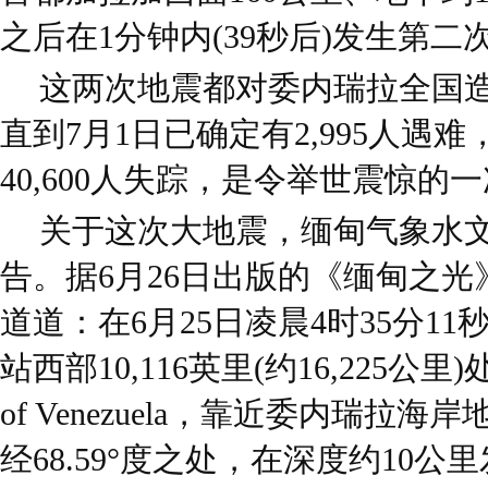
之后在1分钟内(39秒后)发生第二
这两次地震都对委内瑞拉全国
直到7月1日已确定有2,995人遇难，
40,600人失踪，是令举世震惊的
关于这次大地震，缅甸气象水
告。据6月26日出版的《缅甸之
道道：在6月25日凌晨4时35分1
站西部10,116英里(约16,225公里)处
of Venezuela，靠近委内瑞拉海岸
经68.59°度之处，在深度约10公