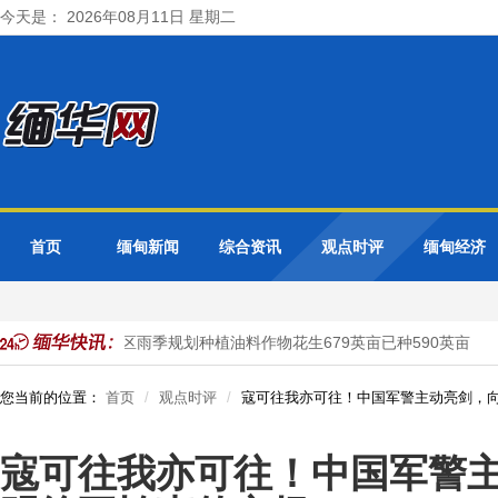
今天是： 2026年08月11日 星期二
首页
缅甸新闻
综合资讯
观点时评
缅甸经济
马圭省额别县区雨季规划种植油料作物花生679英亩已种590英亩
您当前的位置：
首页
观点时评
​寇可往我亦可往！中国军警主动亮剑，
​寇可往我亦可往！中国军警