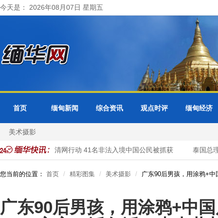
今天是： 2026年08月07日 星期五
首页
缅甸新闻
综合资讯
观点时评
缅甸经济
美术摄影
警方开展清网行动 41名非法入境中国公民被抓获
泰国总理与缅甸
您当前的位置：
首页
精彩图集
美术摄影
广东90后男孩，用涂鸦+
广东90后男孩，用涂鸦+中