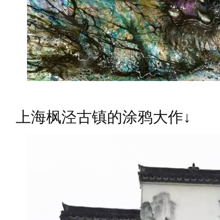
上海枫泾古镇的涂鸦大作↓