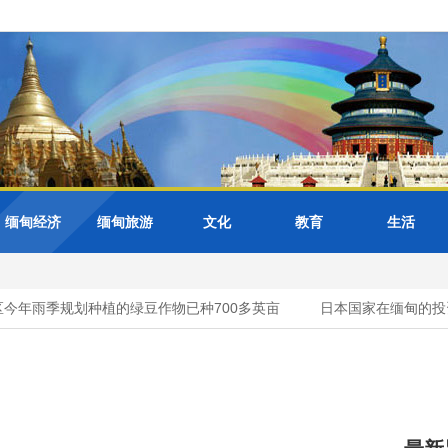
缅甸经济
缅甸旅游
文化
教育
生活
年雨季规划种植的绿豆作物已种700多英亩
日本国家在缅甸的投资