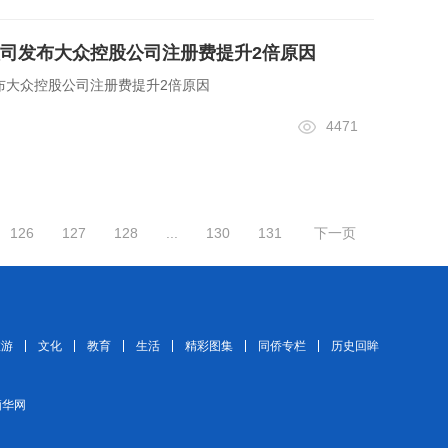
司发布大众控股公司注册费提升2倍原因
布大众控股公司注册费提升2倍原因
4471
126
127
128
...
130
131
下一页
旅游
文化
教育
生活
精彩图集
同侨专栏
历史回眸
 缅华网