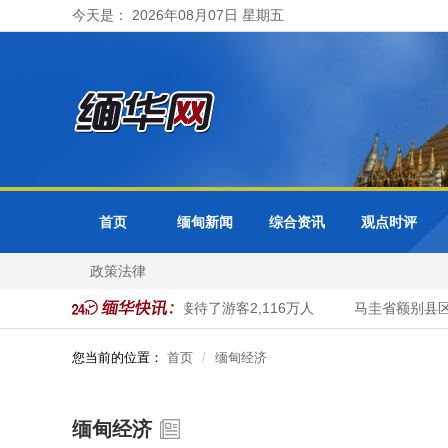
今天是： 2026年08月07日 星期五
首页
缅甸新闻
综合资讯
观点时评
政策法律
家首都河内市今年头70个月接待了游客2,116万人
马圭省额别县区今
您当前的位置：
首页
缅甸经济
缅甸经济