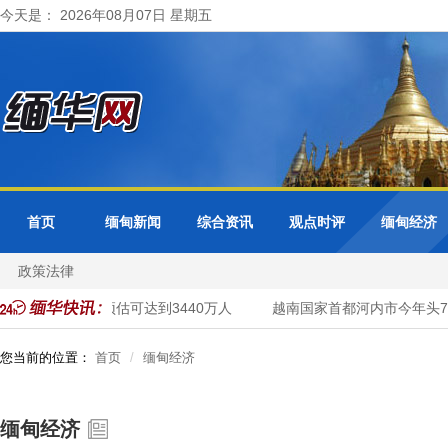
今天是： 2026年08月07日 星期五
首页
缅甸新闻
综合资讯
观点时评
缅甸经济
政策法律
口在2026年内预估可达到3440万人
越南国家首都河内市今年头70个
您当前的位置：
首页
缅甸经济
缅甸经济