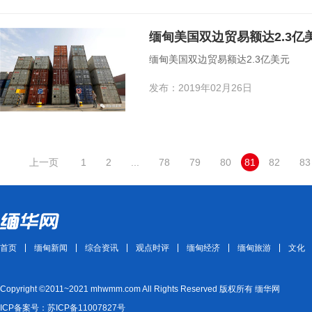
缅甸美国双边贸易额达2.3亿
缅甸美国双边贸易额达2.3亿美元
发布：2019年02月26日
上一页
1
2
...
78
79
80
81
82
83
首页
缅甸新闻
综合资讯
观点时评
缅甸经济
缅甸旅游
文化
Copyright ©2011~2021 mhwmm.com All Rights Reserved 版权所有 缅华网
ICP备案号：苏ICP备11007827号