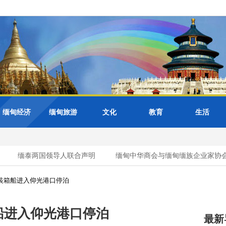
缅甸经济
缅甸旅游
文化
教育
生活
缅泰两国领导人联合声明
缅甸中华商会与缅甸缅族企业家协会（U
轮集装箱船进入仰光港口停泊
箱船进入仰光港口停泊
最新