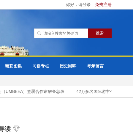
你好，请登录
免费注册
精彩图集
同侨专栏
历史回眸
寻亲留言
MBEEA）签署合作谅解备忘录
42万多名国际游客今年头7个月
导读