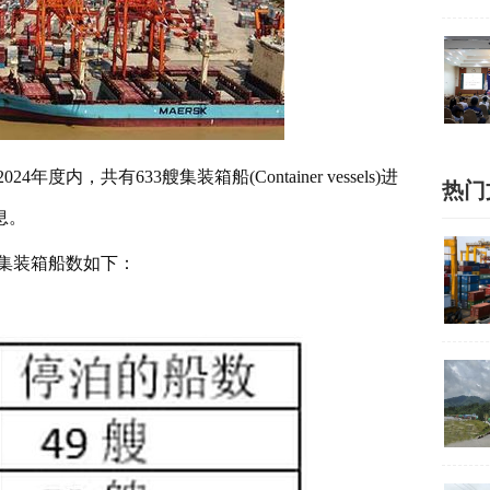
内，共有633艘集装箱船(Container vessels)进
热门
息。
集装箱船数如下：